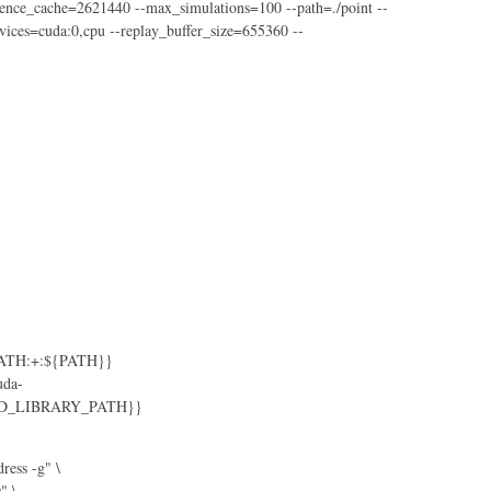
erence_cache=2621440 --max_simulations=100 --path=./point --
ices=cuda:0,cpu --replay_buffer_size=655360 --
{PATH:+:${PATH}}
uda-
{LD_LIBRARY_PATH}}
ss -g" \
 \