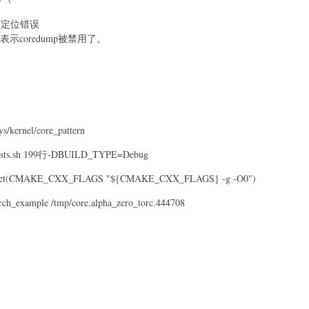
如何定位错误
表示coredump被禁用了。
ys/kernel/core_pattern
_tests.sh 199行-DBUILD_TYPE=Debug
行，set(CMAKE_CXX_FLAGS "${CMAKE_CXX_FLAGS} -g -O0")
rch_example /tmp/core.alpha_zero_torc.444708