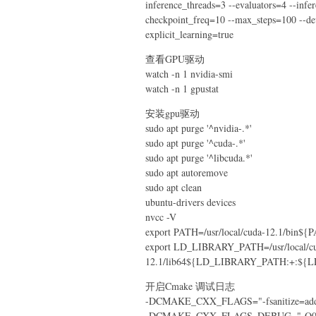
inference_threads=3 --evaluators=4 --inf
checkpoint_freq=10 --max_steps=100 --dev
explicit_learning=true
查看GPU驱动
watch -n 1 nvidia-smi
watch -n 1 gpustat
安装gpu驱动
sudo apt purge '^nvidia-.*'
sudo apt purge '^cuda-.*'
sudo apt purge '^libcuda.*'
sudo apt autoremove
sudo apt clean
ubuntu-drivers devices
nvcc -V
export PATH=/usr/local/cuda-12.1/bin$
export LD_LIBRARY_PATH=/usr/local/c
12.1/lib64${LD_LIBRARY_PATH:+:$
开启Cmake 调试日志
-DCMAKE_CXX_FLAGS="-fsanitize=addre
-DCMAKE_CXX_FLAGS_DEBUG="-O0"