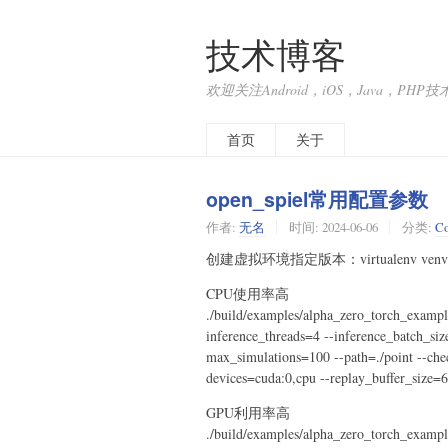
技术博客
欢迎关注Android，iOS，Java，PHP
首页
关于
open_spiel常用配置参数
作者:
无名
时间:
2024-06-06
分类:
Co
创建虚拟环境指定版本：virtualenv venv --p
CPU使用率高
./build/examples/alpha_zero_torch_examp
inference_threads=4 --inference_batch_si
max_simulations=100 --path=./point --che
devices=cuda:0,cpu --replay_buffer_size=6
GPU利用率高
./build/examples/alpha_zero_torch_examp