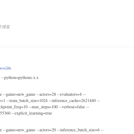
技术博客
cos2dx
ython=pythonx.x.x
le --game=new_game --actors=28 --evaluators=4 --
ze=1 --train_batch_size=1024 --inference_cache=2621440 --
ckpoint_freq=10 --max_steps=100 --verbose=false --
55360 --explicit_learning=true
le --game=new_game --actors=20 --inference_batch_size=6 --