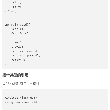
    int x;

    int y;

} Coor;

int main(void){

    Coor c1;

    Coor &c=c1;

    c.x=10;

    c.y=20;

    cout <<c.x<<endl;

    cout <<c.y<<endl;

    return 0;

指针类型的引用
类型 *&指针引用名＝指针；
#include <iostream>

using namespace std;
