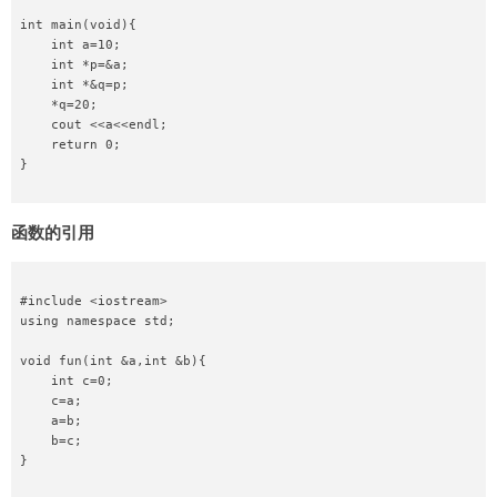
int main(void){

    int a=10;

    int *p=&a;

    int *&q=p;

    *q=20;

    cout <<a<<endl;

    return 0;

}

函数的引用
#include <iostream>

using namespace std;

void fun(int &a,int &b){

    int c=0;

    c=a;

    a=b;

    b=c;

}
