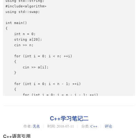
using std::string;

#include<algorithm>

using std::swap;

int main()

{

    int n = 0;

    string a[20];

    cin >> n;

    for (int i = 0; i < n; ++i)

    {

        cin >> a[i];

    }

    for (int i = 0; i < n - 1; ++i)

    {

        for (int j = 0; j < n - i - 1; ++j)

        {

            if (a[j] > a[j + 1])

            {

C++学习笔记二
//直接比较大小就是比较首字母的ascii码

                swap(a[j], a[j + 1]);

作者:
无名
时间:
2018-07-11
分类:
C++
评论
            }

        }

C++语言引用