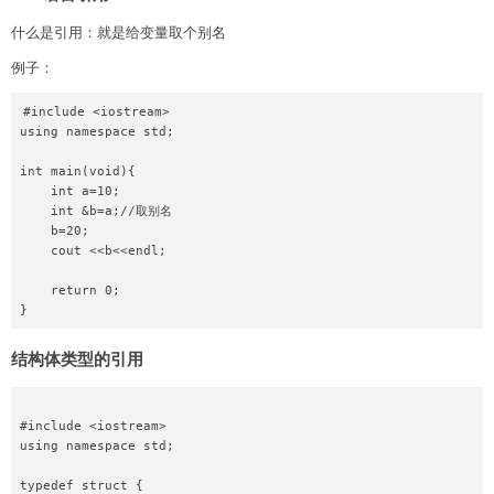
    }

什么是引用：就是给变量取个别名
    for (int i = 0; i < n; ++i)

    {

例子：
        cout << a[i]<<endl;

    }

#include <iostream>

}
using namespace std;

int main(void){

    int a=10;

    int &b=a;//取别名

    b=20;

    cout <<b<<endl;

    return 0;

结构体类型的引用
#include <iostream>

using namespace std;

typedef struct {
