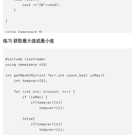
        cout <<"2B"<<endl;

    }

}

using namespace B;

int main(void){

练习 获取最大值或最小值
    cout <<A::x<<endl;

    fun();

    fun2();

    return 0;

#include <iostream>

}
using namespace std;

int getMaxOrMin(int *arr,int count,bool isMax){

    int temp=arr[0];

    for (int n=1; n<count; n++) {

        if (isMax) {

            if(temp<arr[n])

                temp=arr[n];

        }else{

            if(temp>arr[n])

                temp=arr[n];
