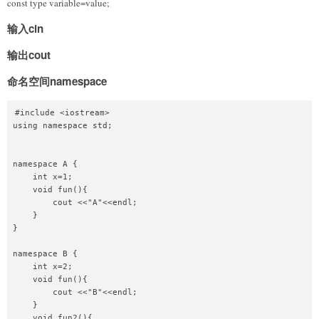
const type variable=value;
输入cin
输出cout
命名空间namespace
#include <iostream>

using namespace std;

namespace A {

    int x=1;

    void fun(){

        cout <<"A"<<endl;

    }

}

namespace B {

    int x=2;

    void fun(){

        cout <<"B"<<endl;

    }

    void fun2(){
