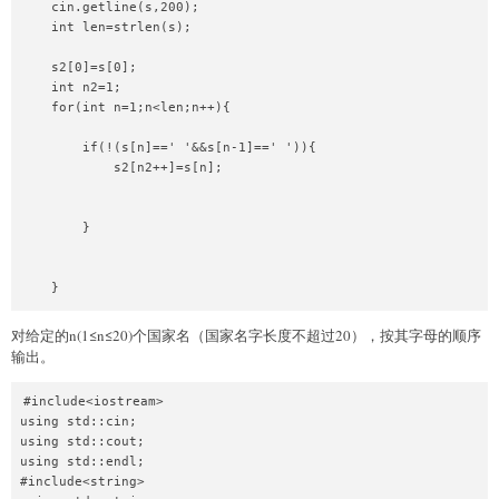
    cin.getline(s,200);    

    int len=strlen(s);

    s2[0]=s[0];

    int n2=1;

    for(int n=1;n<len;n++){

        if(!(s[n]==' '&&s[n-1]==' ')){

            s2[n2++]=s[n];

        }

    }

cout<<s2;

对给定的n(1≤n≤20)个国家名（国家名字长度不超过20），按其字母的顺序
输出。
    return 0;

}

#include<iostream>

using std::cin;

using std::cout;

using std::endl;

#include<string>
