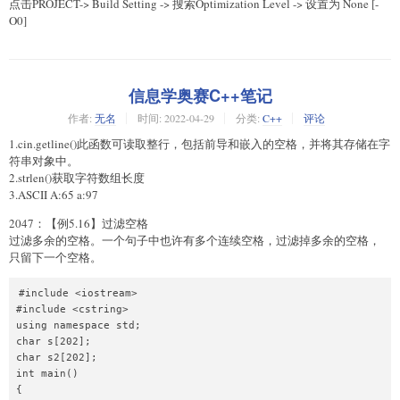
点击PROJECT-> Build Setting -> 搜索Optimization Level -> 设置为 None [-
O0]
信息学奥赛C++笔记
作者:
无名
时间:
2022-04-29
分类:
C++
评论
1.cin.getline()此函数可读取整行，包括前导和嵌入的空格，并将其存储在字
符串对象中。
2.strlen()获取字符数组长度
3.ASCII A:65 a:97
2047：【例5.16】过滤空格
过滤多余的空格。一个句子中也许有多个连续空格，过滤掉多余的空格，
只留下一个空格。
#include <iostream>

#include <cstring>

using namespace std;

char s[202];

char s2[202];

int main()

{
